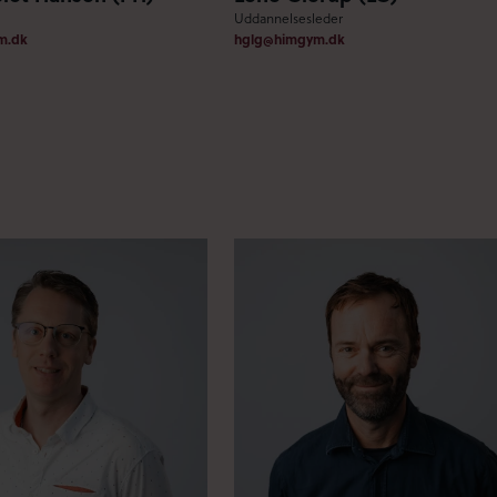
Uddannelsesleder
m.dk
hglg@himgym.dk