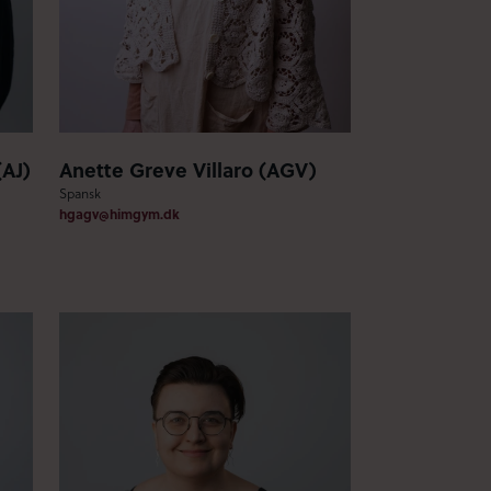
(AJ)
Anette Greve Villaro (AGV)
Spansk
hgagv@himgym.dk