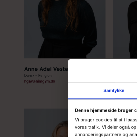
Anne Adel Vestergaard (AV)
Anne Hor
Dansk – Religion
Dansk – Engel
hgav@himgym.dk
hgad@himgy
Samtykke
Denne hjemmeside bruger c
Vi bruger cookies til at tilpas
vores trafik. Vi deler også 
annonceringspartnere og anal