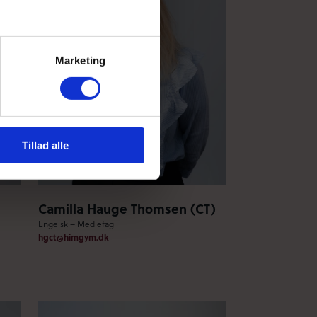
Marketing
Tillad alle
Camilla Hauge Thomsen (CT)
Engelsk – Mediefag
hgct@himgym.dk