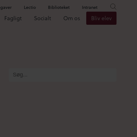
pgaver
Lectio
Biblioteket
Intranet
Fagligt
Socialt
Om os
Bliv elev