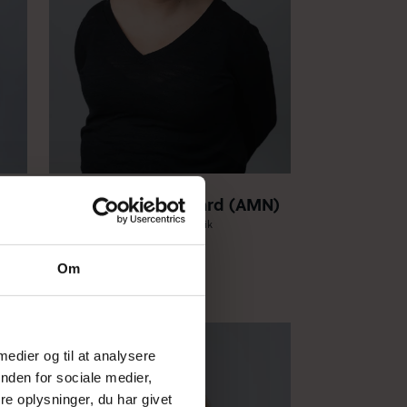
)
Anne-Mette Nørgaard (AMN)
Bioteknologi – Kemi – Matematik
hgamn@himgym.dk
Om
 medier og til at analysere
nden for sociale medier,
e oplysninger, du har givet