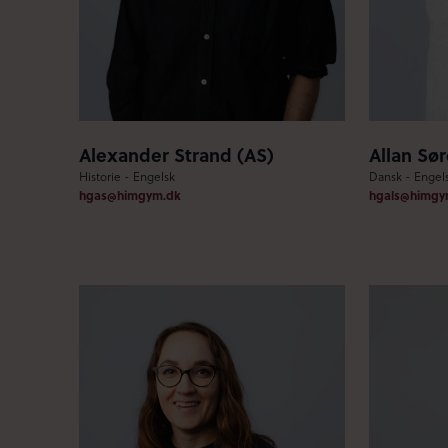
Alexander Strand (AS)
Allan Sø
Historie - Engelsk
Dansk - Engel
hgas@himgym.dk
hgals@himgy