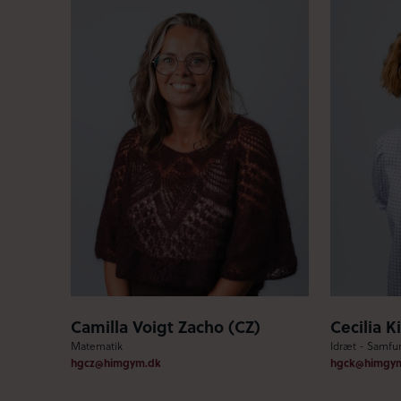
Camilla Voigt Zacho (CZ)
Cecilia K
Matematik
Idræt - Samfu
hgcz@himgym.dk
hgck@himgy