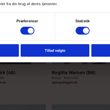
et fra din brug af deres tjenester.
Præferencer
Statistik
Tillad valgte
irk (AB)
Birgitte Nielsen (BN)
tik
Biologi - Matematik
m.dk
hgbn@himgym.dk