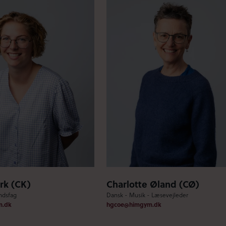
irk (CK)
Charlotte Øland (CØ)
ndsfag
Dansk - Musik - Læsevejleder
m.dk
hgcoe@himgym.dk