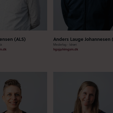
rensen (ALS)
Anders Lauge Johannesen 
sk
Mediefag - Idræt
m.dk
hgaj@himgym.dk