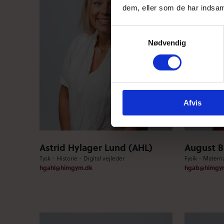
dem, eller som de har indsaml
Samtykkevalg
Nødvendig
Afvis
Astrid Hylager Lund (AHL)
August B
Tysk - Historie - Digital vejleder
Fysik - Matema
hgahl@himgym.dk
hgab@himgy