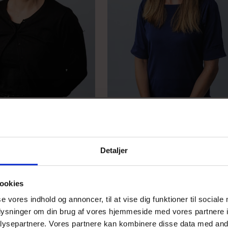
slev Dalkoff (AD)
Anne Louise Dalgaard (ALD
sk
Naturgeografi – Samfundsfag
m.dk
hgald@himgym.dk
Detaljer
ookies
se vores indhold og annoncer, til at vise dig funktioner til sociale
oplysninger om din brug af vores hjemmeside med vores partnere i
ysepartnere. Vores partnere kan kombinere disse data med andr