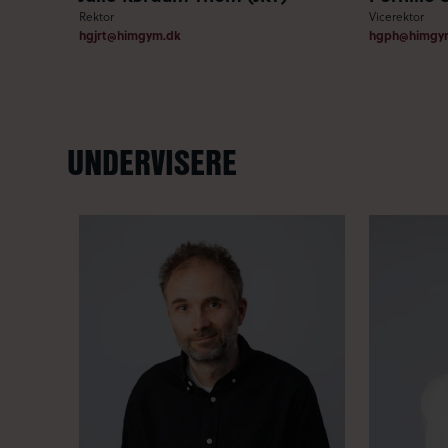
Rektor
Vicerektor
hgjrt@himgym.dk
hgph@himgy
UNDERVISERE