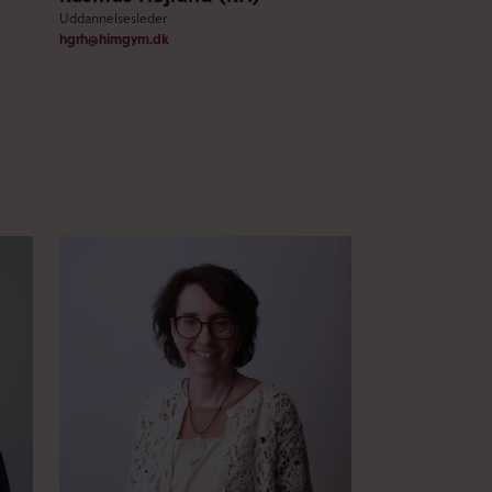
Uddannelsesleder
hgrh@himgym.dk