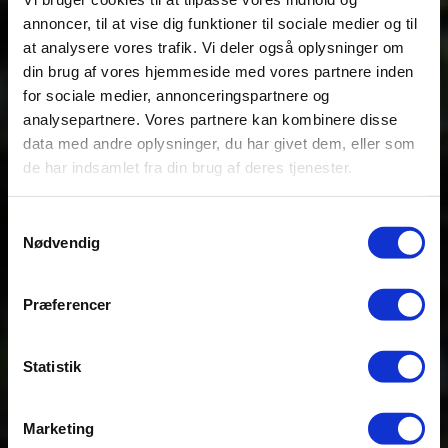
annoncer, til at vise dig funktioner til sociale medier og til
at analysere vores trafik. Vi deler også oplysninger om
din brug af vores hjemmeside med vores partnere inden
for sociale medier, annonceringspartnere og
analysepartnere. Vores partnere kan kombinere disse
data med andre oplysninger, du har givet dem, eller som
de har indsamlet fra din brug af deres tjenester.
Samtykkevalg
BESTYRELSENS DOKUMENTER
Nødvendig
Præferencer
Statistik
Marketing